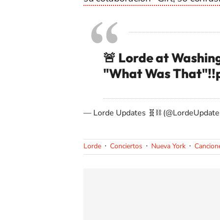
🚨 Lorde at Washin
"What Was That"!!
— Lorde Updates 🧬⛓️ (@LordeUpdat
Lorde
Conciertos
Nueva York
Cancion