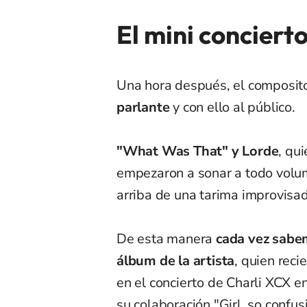
El mini conciert
Una hora después, el composito
parlante
y con ello al público.
"What Was That" y Lorde
, qu
empezaron a sonar a todo volum
arriba de una tarima improvisa
De esta manera
cada vez sabe
álbum de la artista
, quien rec
en el concierto de Charli XCX e
su colaboración "Girl, so confus