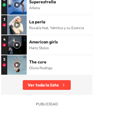
Superestrella
Aitana
3
La perla
Rosalía feat. Yahritza y su Esencia
4
American girls
Harry Styles
5
The cure
Olivia Rodrigo
Ver toda la lista