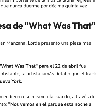
más importante de la música latina regresa a
d que nunca duerme por décima quinta vez
resa de "What Was That"
ran Manzana, Lorde presentó una pieza más
"What Was That" para el 22 de abril
fue
bstante, la artista jamás detalló que el track
ueva York
.
ncendieron ese mismo día cuando, a través de
ntó:
"Nos vemos en el parque esta noche a