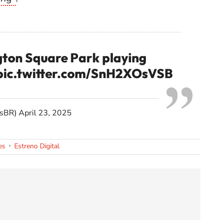
gton Square Park playing
pic.twitter.com/SnH2XOsVSB
esBR)
April 23, 2025
es
Estreno Digital