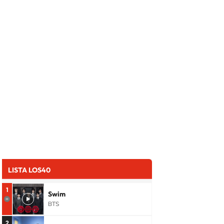
LISTA LOS40
1
Swim
BTS
2