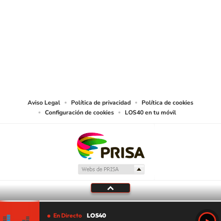
SIGUE A
LOS40 CHILE
© PRISA MEDIA CHILE S.A. Todos los derechos reservados.
PRISA MEDIA CHILE S.A. expresa su reserva de derechos en cuanto a la
reproducción y uso de las obras y servicios ofrecidos en este sitio web,
abarcando los medios de lectura mecánica o cualquier otro medio que se
juzgue adecuado para tal fin.
Aviso Legal
Política de privacidad
Política de cookies
Configuración de cookies
LOS40 en tu móvil
En Directo
LOS40