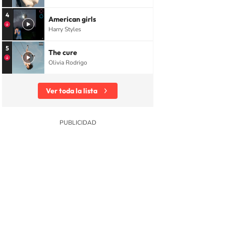
4
American girls
Harry Styles
5
The cure
Olivia Rodrigo
Ver toda la lista