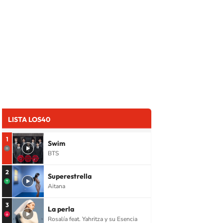
LISTA LOS40
1
Swim
BTS
2
Superestrella
Aitana
3
La perla
Rosalía feat. Yahritza y su Esencia