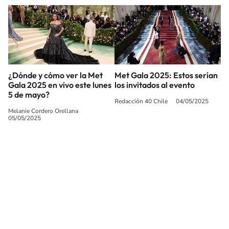
¿Dónde y cómo ver la Met
Met Gala 2025: Estos serían
Gala 2025 en vivo este lunes
los invitados al evento
5 de mayo?
Redacción 40 Chile
04/05/2025
Melanie Cordero Orellana
05/05/2025
SIGUE A
LOS40 CHILE
© PRISA MEDIA CHILE S.A. Todos los derechos reservados.
PRISA MEDIA CHILE S.A. expresa su reserva de derechos en cuanto a la
reproducción y uso de las obras y servicios ofrecidos en este sitio web,
abarcando los medios de lectura mecánica o cualquier otro medio que se
juzgue adecuado para tal fin.