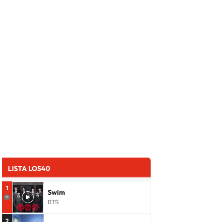
LISTA LOS40
1
Swim
BTS
2