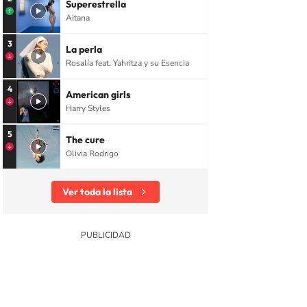
Superestrella
Aitana
3
La perla
Rosalía feat. Yahritza y su Esencia
4
American girls
Harry Styles
5
The cure
Olivia Rodrigo
Ver toda la lista