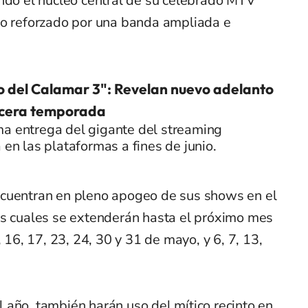
ando el núcleo central de su celebrado MTV
io reforzado por una banda ampliada e
o del Calamar 3": Revelan nuevo adelanto
ercera temporada
ma entrega del gigante del streaming
á en las plataformas a fines de junio.
cuentran en pleno apogeo de sus shows en el
los cuales se extenderán hasta el próximo mes
, 16, 17, 23, 24, 30 y 31 de mayo, y 6, 7, 13,
 año, también harán uso del mítico recinto en