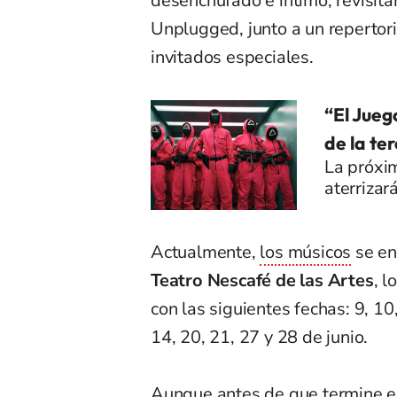
desenchufado e íntimo, revisit
Unplugged, junto a un repertor
invitados especiales.
“El Jueg
de la t
La próxi
aterrizar
Actualmente,
los músicos
se en
Teatro Nescafé de las Artes
, 
con las siguientes fechas: 9, 10
14, 20, 21, 27 y 28 de junio.
Aunque antes de que termine el