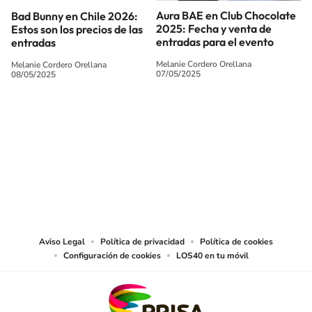
Aura BAE en Club Chocolate
Bad Bunny en Chile 2026:
2025: Fecha y venta de
Estos son los precios de las
entradas para el evento
entradas
Melanie Cordero Orellana
Melanie Cordero Orellana
07/05/2025
08/05/2025
SIGUE A
LOS40 CHILE
© PRISA MEDIA CHILE S.A. Todos los derechos reservados.
PRISA MEDIA CHILE S.A. expresa su reserva de derechos en cuanto a la
reproducción y uso de las obras y servicios ofrecidos en este sitio web,
abarcando los medios de lectura mecánica o cualquier otro medio que se
juzgue adecuado para tal fin.
Aviso Legal
Política de privacidad
Política de cookies
Configuración de cookies
LOS40 en tu móvil