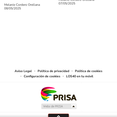
07/05/2025
Melanie Cordero Orellana
08/05/2025
SIGUE A
LOS40 CHILE
© PRISA MEDIA CHILE S.A. Todos los derechos reservados.
PRISA MEDIA CHILE S.A. expresa su reserva de derechos en cuanto a la
reproducción y uso de las obras y servicios ofrecidos en este sitio web,
abarcando los medios de lectura mecánica o cualquier otro medio que se
juzgue adecuado para tal fin.
Aviso Legal
Política de privacidad
Política de cookies
Configuración de cookies
LOS40 en tu móvil