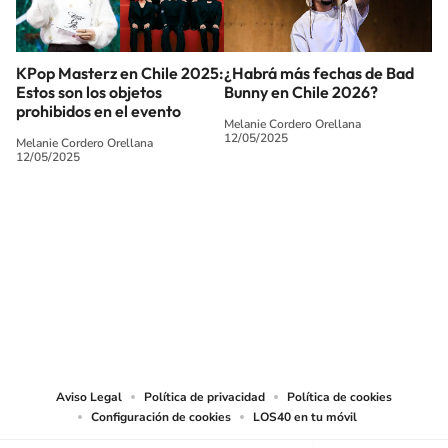
KPop Masterz en Chile 2025:
¿Habrá más fechas de Bad
Estos son los objetos
Bunny en Chile 2026?
prohibidos en el evento
Melanie Cordero Orellana
12/05/2025
Melanie Cordero Orellana
12/05/2025
SIGUE A
LOS40 CHILE
© PRISA MEDIA CHILE S.A. Todos los derechos reservados.
PRISA MEDIA CHILE S.A. expresa su reserva de derechos en cuanto a la
reproducción y uso de las obras y servicios ofrecidos en este sitio web,
abarcando los medios de lectura mecánica o cualquier otro medio que se
juzgue adecuado para tal fin.
Aviso Legal
Política de privacidad
Política de cookies
Configuración de cookies
LOS40 en tu móvil