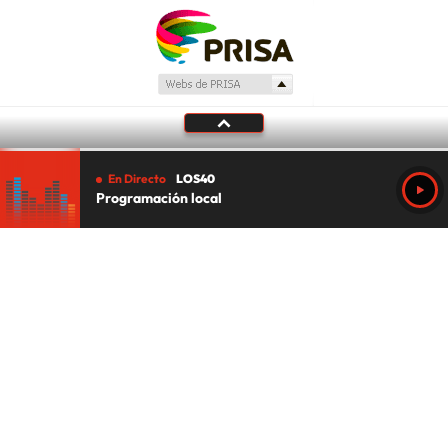
En Directo
LOS40
Programación local
Tu audio se ha acabado.
Te redirigiremos al directo.
5 "
DIRECTO
CANCELAR