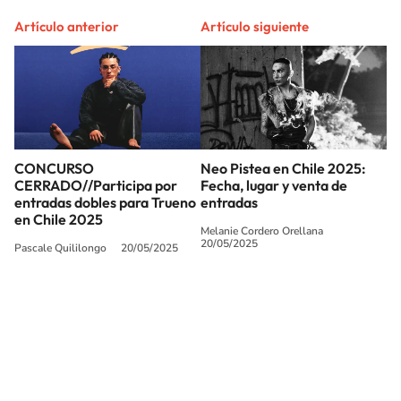
Artículo anterior
Artículo siguiente
CONCURSO
Neo Pistea en Chile 2025:
CERRADO//Participa por
Fecha, lugar y venta de
entradas dobles para Trueno
entradas
en Chile 2025
Melanie Cordero Orellana
20/05/2025
Pascale Quililongo
20/05/2025
SIGUE A
LOS40 CHILE
© PRISA MEDIA CHILE S.A. Todos los derechos reservados.
PRISA MEDIA CHILE S.A. expresa su reserva de derechos en cuanto a la
reproducción y uso de las obras y servicios ofrecidos en este sitio web,