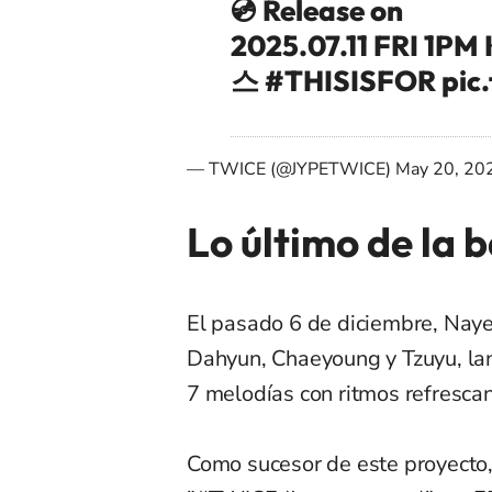
💿 Release on
2025.07.11 FRI 1P
스
#THISISFOR
pic
— TWICE (@JYPETWICE)
May 20, 20
Lo último de la 
El pasado 6 de diciembre, Naye
Dahyun, Chaeyoung y Tzuyu, l
7 melodías con ritmos refrescan
Como sucesor de este proyecto