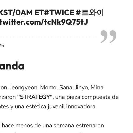
M KST/0AM ET
#TWICE
#트와이
.twitter.com/tcNk9Q75tJ
25
banda
on, Jeongyeon, Momo, Sana, Jihyo, Mina,
anzaron
"STRATEGY"
, una pieza compuesta de
tes y una estética juvenil innovadora.
, hace menos de una semana estrenaron