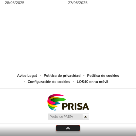
28/05/2025
27/05/2025
SIGUE A
LOS40 CHILE
© PRISA MEDIA CHILE S.A. Todos los derechos reservados.
PRISA MEDIA CHILE S.A. expresa su reserva de derechos en cuanto a la
reproducción y uso de las obras y servicios ofrecidos en este sitio web,
abarcando los medios de lectura mecánica o cualquier otro medio que se
juzgue adecuado para tal fin.
Aviso Legal
Política de privacidad
Política de cookies
Configuración de cookies
LOS40 en tu móvil