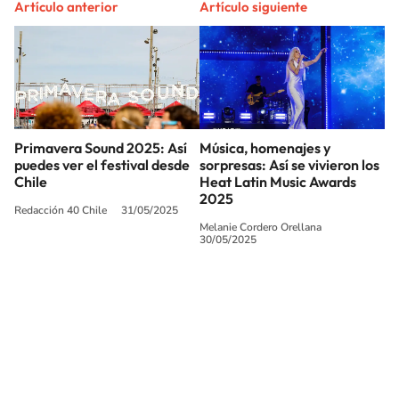
Artículo anterior
Artículo siguiente
Primavera Sound 2025: Así
Música, homenajes y
puedes ver el festival desde
sorpresas: Así se vivieron los
Chile
Heat Latin Music Awards
2025
Redacción 40 Chile
31/05/2025
Melanie Cordero Orellana
30/05/2025
SIGUE A
LOS40 CHILE
© PRISA MEDIA CHILE S.A. Todos los derechos reservados.
PRISA MEDIA CHILE S.A. expresa su reserva de derechos en cuanto a la
reproducción y uso de las obras y servicios ofrecidos en este sitio web,