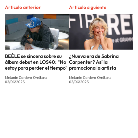
Artículo anterior
Artículo siguiente
BEÉLE se sincera sobre su
¿Nueva era de Sabrina
álbum debut en LOS40: "No
Carpenter? Así la
estoy para perder el tiempo"
promociona la artista
Melanie Cordero Orellana
Melanie Cordero Orellana
03/06/2025
03/06/2025
SIGUE A
LOS40 CHILE
© PRISA MEDIA CHILE S.A. Todos los derechos reservados.
PRISA MEDIA CHILE S.A. expresa su reserva de derechos en cuanto a la
reproducción y uso de las obras y servicios ofrecidos en este sitio web,
abarcando los medios de lectura mecánica o cualquier otro medio que se