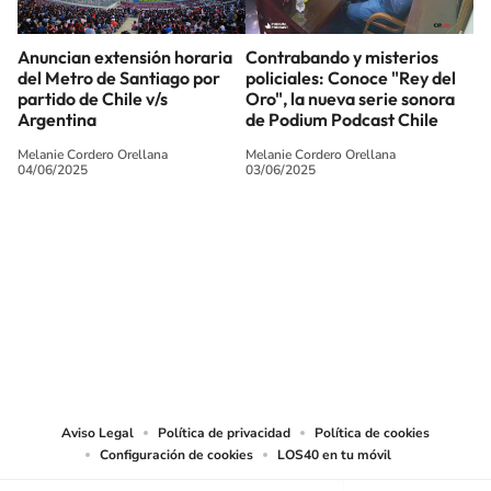
Anuncian extensión horaria
Contrabando y misterios
del Metro de Santiago por
policiales: Conoce "Rey del
partido de Chile v/s
Oro", la nueva serie sonora
Argentina
de Podium Podcast Chile
Melanie Cordero Orellana
Melanie Cordero Orellana
04/06/2025
03/06/2025
SIGUE A
LOS40 CHILE
© PRISA MEDIA CHILE S.A. Todos los derechos reservados.
PRISA MEDIA CHILE S.A. expresa su reserva de derechos en cuanto a la
reproducción y uso de las obras y servicios ofrecidos en este sitio web,
abarcando los medios de lectura mecánica o cualquier otro medio que se
juzgue adecuado para tal fin.
Aviso Legal
Política de privacidad
Política de cookies
Configuración de cookies
LOS40 en tu móvil