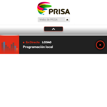
En Directo
LOS40
Programación local
Tu audio se ha acabado.
Te redirigiremos al directo.
5 "
DIRECTO
CANCELAR