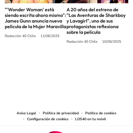
"'Wonder Woman' está
A 20 años del estreno de
siendo escrita ahora mismo":
"Las Aventuras de Sharkboy
James Gunn anuncia nueva
y Lavagirl", uno de sus
película de la Mujer Maravilla
protagonistas reflexiona
sobre la película
Redacción 40 Chile
11/06/2025
Redacción 40 Chile
10/06/2025
SIGUE A
LOS40 CHILE
© PRISA MEDIA CHILE S.A. Todos los derechos reservados.
PRISA MEDIA CHILE S.A. expresa su reserva de derechos en cuanto a la
reproducción y uso de las obras y servicios ofrecidos en este sitio web,
abarcando los medios de lectura mecánica o cualquier otro medio que se
juzgue adecuado para tal fin.
Aviso Legal
Política de privacidad
Política de cookies
Configuración de cookies
LOS40 en tu móvil