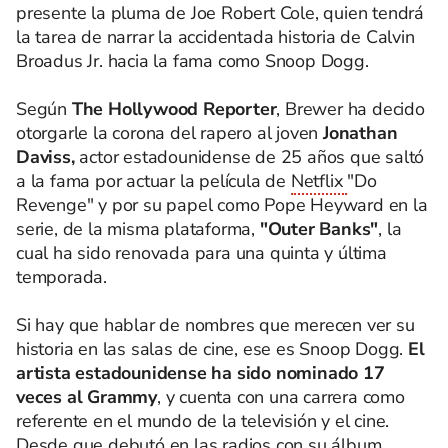
presente la pluma de Joe Robert Cole, quien tendrá
la tarea de narrar la accidentada historia de Calvin
Broadus Jr. hacia la fama como Snoop Dogg.
Según
The Hollywood Reporter
, Brewer ha decido
otorgarle la corona del rapero al joven
Jonathan
Daviss,
actor estadounidense de 25 años que saltó
a la fama por actuar la película de
Netflix
"Do
Revenge" y por su papel como Pope Heyward en la
serie, de la misma plataforma,
"Outer Banks"
, la
cual ha sido renovada para una quinta y última
temporada.
Si hay que hablar de nombres que merecen ver su
historia en las salas de cine, ese es Snoop Dogg.
El
artista estadounidense ha sido nominado 17
veces al Grammy
, y cuenta con una carrera como
referente en el mundo de la televisión y el cine.
Desde que debutó en las radios con su álbum