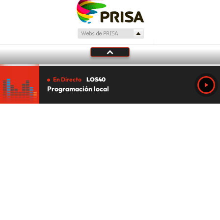
En Directo
LOS40
Programación local
Tu audio se ha acabado.
Te redirigiremos al directo.
5 "
DIRECTO
CANCELAR