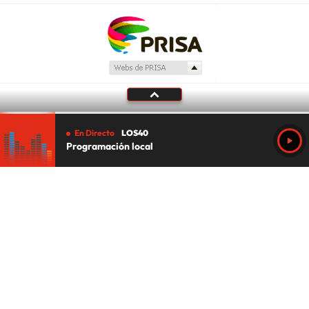
En Directo
LOS40
Programación local
Tu audio se ha acabado.
Te redirigiremos al directo.
5 "
DIRECTO
CANCELAR