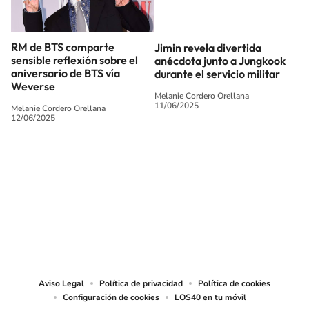
RM de BTS comparte
Jimin revela divertida
sensible reflexión sobre el
anécdota junto a Jungkook
aniversario de BTS vía
durante el servicio militar
Weverse
Melanie Cordero Orellana
11/06/2025
Melanie Cordero Orellana
12/06/2025
SIGUE A
LOS40 CHILE
© PRISA MEDIA CHILE S.A. Todos los derechos reservados.
PRISA MEDIA CHILE S.A. expresa su reserva de derechos en cuanto a la
reproducción y uso de las obras y servicios ofrecidos en este sitio web,
abarcando los medios de lectura mecánica o cualquier otro medio que se
juzgue adecuado para tal fin.
Aviso Legal
Política de privacidad
Política de cookies
Configuración de cookies
LOS40 en tu móvil