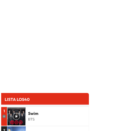
LISTA LOS40
1
Swim
BTS
2