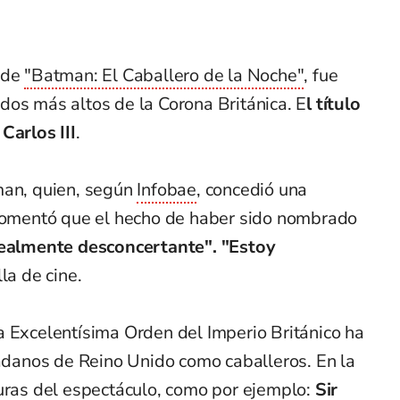
 de
"Batman: El Caballero de la Noche"
, fue
dos más altos de la Corona Británica. E
l título
Carlos III
.
man, quien, según
Infobae
, concedió una
 comentó que el hecho de haber sido nombrado
realmente desconcertante". "Estoy
lla de cine.
a Excelentísima Orden del Imperio Británico ha
anos de Reino Unido como caballeros. En la
uras del espectáculo, como por ejemplo:
Sir