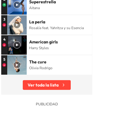
Superestrella
Aitana
3
La perla
Rosalía feat. Yahritza y su Esencia
4
American girls
Harry Styles
5
The cure
Olivia Rodrigo
Ver toda la lista