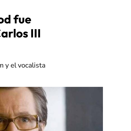
od fue
rlos III
 y el vocalista