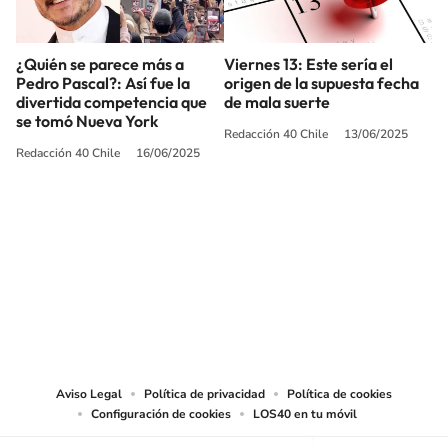
¿Quién se parece más a
Viernes 13: Este sería el
Pedro Pascal?: Así fue la
origen de la supuesta fecha
divertida competencia que
de mala suerte
se tomó Nueva York
Redacción 40 Chile
13/06/2025
Redacción 40 Chile
16/06/2025
SIGUE A
LOS40 CHILE
© PRISA MEDIA CHILE S.A. Todos los derechos reservados.
PRISA MEDIA CHILE S.A. expresa su reserva de derechos en cuanto a la
reproducción y uso de las obras y servicios ofrecidos en este sitio web,
abarcando los medios de lectura mecánica o cualquier otro medio que se
juzgue adecuado para tal fin.
Aviso Legal
Política de privacidad
Política de cookies
Configuración de cookies
LOS40 en tu móvil