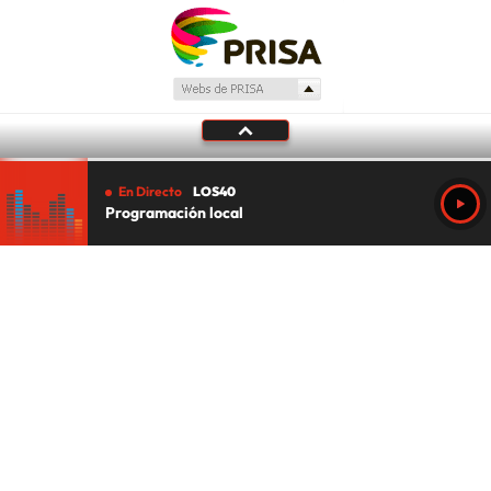
En Directo
LOS40
Programación local
Tu audio se ha acabado.
Te redirigiremos al directo.
5 "
DIRECTO
CANCELAR