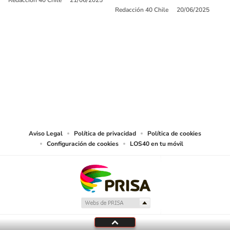
Redacción 40 Chile
21/06/2025
Redacción 40 Chile
20/06/2025
SIGUE A
LOS40 CHILE
© PRISA MEDIA CHILE S.A. Todos los derechos reservados.
PRISA MEDIA CHILE S.A. expresa su reserva de derechos en cuanto a la
reproducción y uso de las obras y servicios ofrecidos en este sitio web,
abarcando los medios de lectura mecánica o cualquier otro medio que se
juzgue adecuado para tal fin.
Aviso Legal
Política de privacidad
Política de cookies
Configuración de cookies
LOS40 en tu móvil