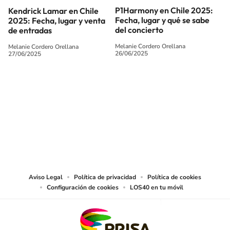
P1Harmony en Chile 2025:
Kendrick Lamar en Chile
Fecha, lugar y qué se sabe
2025: Fecha, lugar y venta
del concierto
de entradas
Melanie Cordero Orellana
Melanie Cordero Orellana
26/06/2025
27/06/2025
SIGUE A
LOS40 CHILE
© PRISA MEDIA CHILE S.A. Todos los derechos reservados.
PRISA MEDIA CHILE S.A. expresa su reserva de derechos en cuanto a la
reproducción y uso de las obras y servicios ofrecidos en este sitio web,
abarcando los medios de lectura mecánica o cualquier otro medio que se
juzgue adecuado para tal fin.
Aviso Legal
Política de privacidad
Política de cookies
Configuración de cookies
LOS40 en tu móvil