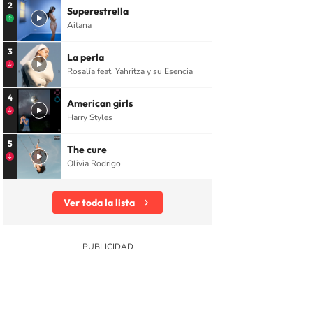
2
Superestrella
Aitana
3
La perla
Rosalía feat. Yahritza y su Esencia
4
American girls
Harry Styles
5
The cure
Olivia Rodrigo
Ver toda la lista