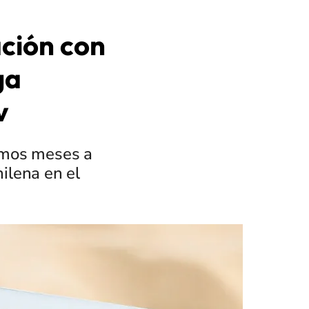
ción con
ga
v
imos meses a
ilena en el