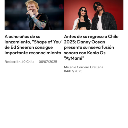
A ocho años de su
Antes de su regreso a Chile
lanzamiento, "Shape of You"
2025: Danny Ocean
de Ed Sheeran consigue
presenta su nueva fusión
importante reconocimiento
sonora con Kenia Os
"AyMami"
Redacción 40 Chile
06/07/2025
Melanie Cordero Orellana
04/07/2025
SIGUE A
LOS40 CHILE
© PRISA MEDIA CHILE S.A. Todos los derechos reservados.
PRISA MEDIA CHILE S.A. expresa su reserva de derechos en cuanto a la
reproducción y uso de las obras y servicios ofrecidos en este sitio web,
abarcando los medios de lectura mecánica o cualquier otro medio que se
juzgue adecuado para tal fin.