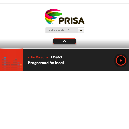
En Directo
LOS40
Programación local
Tu audio se ha acabado.
Te redirigiremos al directo.
5 "
DIRECTO
CANCELAR