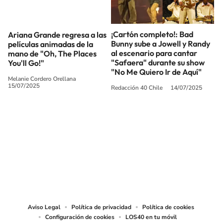
Ariana Grande regresa a las
¡Cartón completo!: Bad
películas animadas de la
Bunny sube a Jowell y Randy
mano de "Oh, The Places
al escenario para cantar
You'll Go!"
"Safaera" durante su show
"No Me Quiero Ir de Aquí"
Melanie Cordero Orellana
15/07/2025
Redacción 40 Chile
14/07/2025
SIGUE A
LOS40 CHILE
© PRISA MEDIA CHILE S.A. Todos los derechos reservados.
PRISA MEDIA CHILE S.A. expresa su reserva de derechos en cuanto a la
reproducción y uso de las obras y servicios ofrecidos en este sitio web,
abarcando los medios de lectura mecánica o cualquier otro medio que se
juzgue adecuado para tal fin.
Aviso Legal
Política de privacidad
Política de cookies
Configuración de cookies
LOS40 en tu móvil