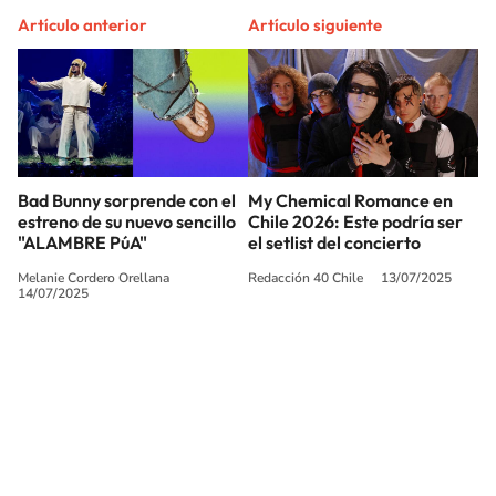
Artículo anterior
Artículo siguiente
Bad Bunny sorprende con el
My Chemical Romance en
estreno de su nuevo sencillo
Chile 2026: Este podría ser
"ALAMBRE PúA"
el setlist del concierto
Melanie Cordero Orellana
Redacción 40 Chile
13/07/2025
14/07/2025
SIGUE A
LOS40 CHILE
© PRISA MEDIA CHILE S.A. Todos los derechos reservados.
PRISA MEDIA CHILE S.A. expresa su reserva de derechos en cuanto a la
reproducción y uso de las obras y servicios ofrecidos en este sitio web,
abarcando los medios de lectura mecánica o cualquier otro medio que se