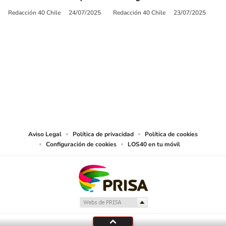
Redacción 40 Chile
24/07/2025
Redacción 40 Chile
23/07/2025
SIGUE A
LOS40 CHILE
© PRISA MEDIA CHILE S.A. Todos los derechos reservados.
PRISA MEDIA CHILE S.A. expresa su reserva de derechos en cuanto a la
reproducción y uso de las obras y servicios ofrecidos en este sitio web,
abarcando los medios de lectura mecánica o cualquier otro medio que se
juzgue adecuado para tal fin.
Aviso Legal
Política de privacidad
Política de cookies
Configuración de cookies
LOS40 en tu móvil