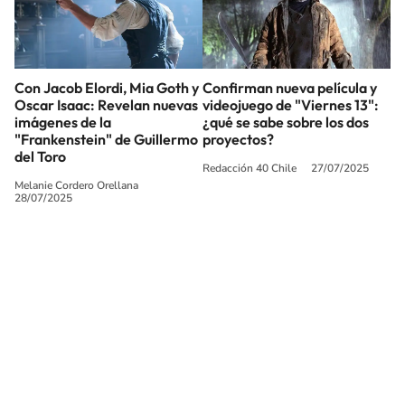
Con Jacob Elordi, Mia Goth y
Confirman nueva película y
Oscar Isaac: Revelan nuevas
videojuego de "Viernes 13":
imágenes de la
¿qué se sabe sobre los dos
"Frankenstein" de Guillermo
proyectos?
del Toro
Redacción 40 Chile
27/07/2025
Melanie Cordero Orellana
28/07/2025
SIGUE A
LOS40 CHILE
© PRISA MEDIA CHILE S.A. Todos los derechos reservados.
PRISA MEDIA CHILE S.A. expresa su reserva de derechos en cuanto a la
reproducción y uso de las obras y servicios ofrecidos en este sitio web,
abarcando los medios de lectura mecánica o cualquier otro medio que se
juzgue adecuado para tal fin.