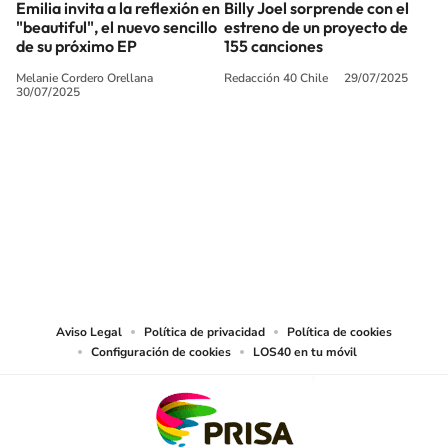
Emilia invita a la reflexión en
Billy Joel sorprende con el
"beautiful", el nuevo sencillo
estreno de un proyecto de
de su próximo EP
155 canciones
Melanie Cordero Orellana
Redacción 40 Chile
29/07/2025
30/07/2025
SIGUE A
LOS40 CHILE
© PRISA MEDIA CHILE S.A. Todos los derechos reservados.
PRISA MEDIA CHILE S.A. expresa su reserva de derechos en cuanto a la
reproducción y uso de las obras y servicios ofrecidos en este sitio web,
abarcando los medios de lectura mecánica o cualquier otro medio que se
juzgue adecuado para tal fin.
Aviso Legal
Política de privacidad
Política de cookies
Configuración de cookies
LOS40 en tu móvil