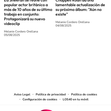
Ed Sheeran se reúne con
Chappell Roan da una
popular actor británico a
lamentable actualización de
más de 10 años de su último
su próximo álbum: "Aún no
trabajo en conjunto:
existe"
Protagonizará su nuevo
Melanie Cordero Orellana
videoclip
04/08/2025
Melanie Cordero Orellana
05/08/2025
SIGUE A
LOS40 CHILE
© PRISA MEDIA CHILE S.A. Todos los derechos reservados.
PRISA MEDIA CHILE S.A. expresa su reserva de derechos en cuanto a la
reproducción y uso de las obras y servicios ofrecidos en este sitio web,
abarcando los medios de lectura mecánica o cualquier otro medio que se
juzgue adecuado para tal fin.
Aviso Legal
Política de privacidad
Política de cookies
Configuración de cookies
LOS40 en tu móvil