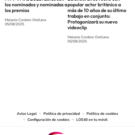
los nominados y nominadas a
popular actor británico a
los premios
más de 10 años de su último
trabajo en conjunto:
Melanie Cordero Orellana
Protagonizará su nuevo
05/08/2025
videoclip
Melanie Cordero Orellana
05/08/2025
SIGUE A
LOS40 CHILE
© PRISA MEDIA CHILE S.A. Todos los derechos reservados.
PRISA MEDIA CHILE S.A. expresa su reserva de derechos en cuanto a la
reproducción y uso de las obras y servicios ofrecidos en este sitio web,
abarcando los medios de lectura mecánica o cualquier otro medio que se
juzgue adecuado para tal fin.
Aviso Legal
Política de privacidad
Política de cookies
Configuración de cookies
LOS40 en tu móvil