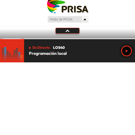
En Directo
LOS40
Programación local
Tu audio se ha acabado.
Te redirigiremos al directo.
5 "
DIRECTO
CANCELAR