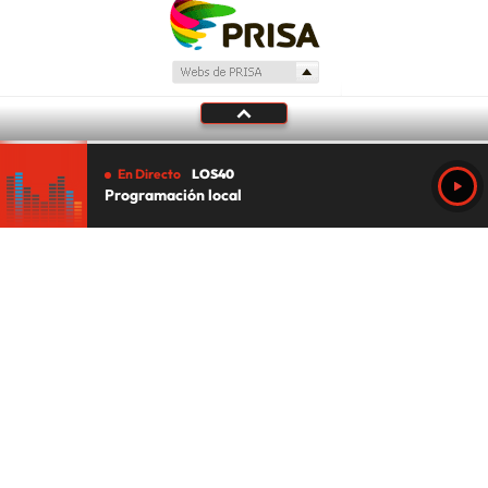
En Directo
LOS40
Programación local
Tu audio se ha acabado.
Te redirigiremos al directo.
5 "
DIRECTO
CANCELAR