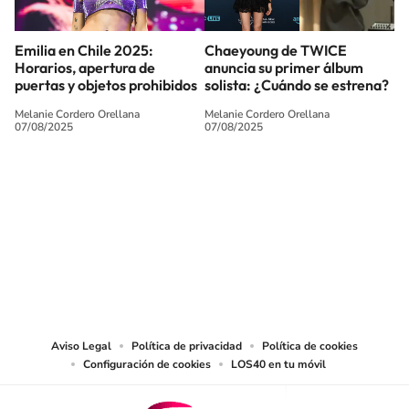
Emilia en Chile 2025:
Chaeyoung de TWICE
Horarios, apertura de
anuncia su primer álbum
puertas y objetos prohibidos
solista: ¿Cuándo se estrena?
Melanie Cordero Orellana
Melanie Cordero Orellana
07/08/2025
07/08/2025
SIGUE A
LOS40 CHILE
© PRISA MEDIA CHILE S.A. Todos los derechos reservados.
PRISA MEDIA CHILE S.A. expresa su reserva de derechos en cuanto a la
reproducción y uso de las obras y servicios ofrecidos en este sitio web,
abarcando los medios de lectura mecánica o cualquier otro medio que se
juzgue adecuado para tal fin.
Aviso Legal
Política de privacidad
Política de cookies
Configuración de cookies
LOS40 en tu móvil