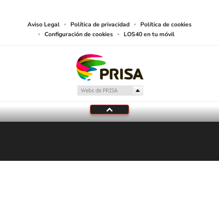
juzgue adecuado para tal fin.
Aviso Legal
Política de privacidad
Política de cookies
Configuración de cookies
LOS40 en tu móvil
En Directo
LOS40
Programación local
Tu audio se ha acabado.
Te redirigiremos al directo.
5 "