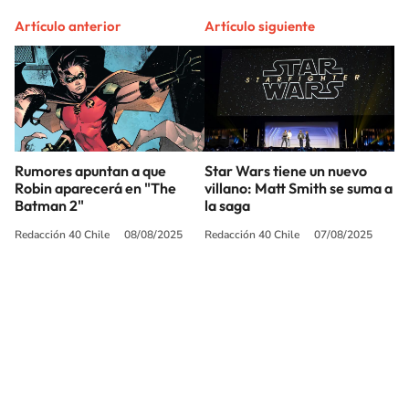
Artículo anterior
Artículo siguiente
Rumores apuntan a que
Star Wars tiene un nuevo
Robin aparecerá en "The
villano: Matt Smith se suma a
Batman 2"
la saga
Redacción 40 Chile
08/08/2025
Redacción 40 Chile
07/08/2025
SIGUE A
LOS40 CHILE
© PRISA MEDIA CHILE S.A. Todos los derechos reservados.
PRISA MEDIA CHILE S.A. expresa su reserva de derechos en cuanto a la
reproducción y uso de las obras y servicios ofrecidos en este sitio web,
abarcando los medios de lectura mecánica o cualquier otro medio que se