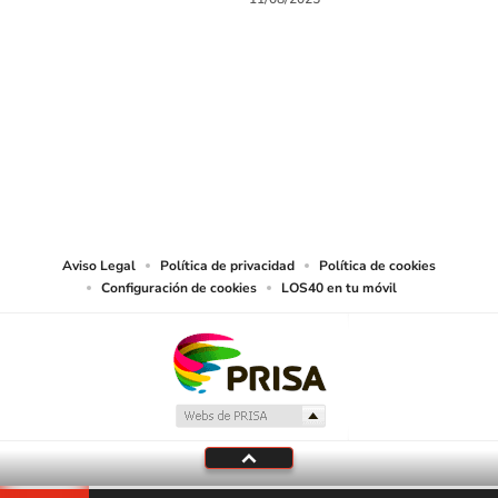
SIGUE A
LOS40 CHILE
© PRISA MEDIA CHILE S.A. Todos los derechos reservados.
PRISA MEDIA CHILE S.A. expresa su reserva de derechos en cuanto a la
reproducción y uso de las obras y servicios ofrecidos en este sitio web,
abarcando los medios de lectura mecánica o cualquier otro medio que se
juzgue adecuado para tal fin.
Aviso Legal
Política de privacidad
Política de cookies
Configuración de cookies
LOS40 en tu móvil