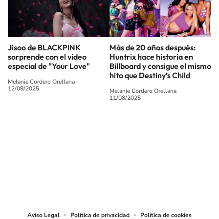
Jisoo de BLACKPINK
Más de 20 años después:
sorprende con el video
Huntrix hace historia en
especial de "Your Love"
Billboard y consigue el mismo
hito que Destiny’s Child
Melanie Cordero Orellana
12/08/2025
Melanie Cordero Orellana
11/08/2025
SIGUE A
LOS40 CHILE
© PRISA MEDIA CHILE S.A. Todos los derechos reservados.
PRISA MEDIA CHILE S.A. expresa su reserva de derechos en cuanto a la
reproducción y uso de las obras y servicios ofrecidos en este sitio web,
abarcando los medios de lectura mecánica o cualquier otro medio que se
juzgue adecuado para tal fin.
Aviso Legal
Política de privacidad
Política de cookies