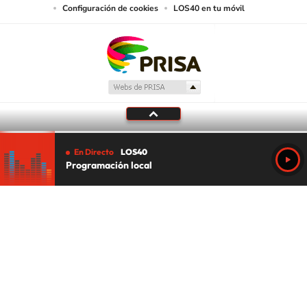
Configuración de cookies
LOS40 en tu móvil
En Directo
LOS40
Programación local
Tu audio se ha acabado.
Te redirigiremos al directo.
5 "
DIRECTO
CANCELAR