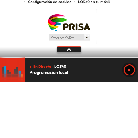
Configuración de cookies
LOS40 en tu móvil
En Directo
LOS40
Programación local
Tu audio se ha acabado.
Te redirigiremos al directo.
5 "
DIRECTO
CANCELAR