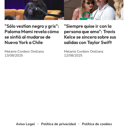
"Sólo vestían negro y gris":
"Siempre quise ir con la
Paloma Mami revela cómo
persona que amo": Travis
se sintió al mudarse de
Kelce se sincera sobre sus
Nueva York a Chile
salidas con Taylor Swift
Melanie Cordero Orellana
Melanie Cordero Orellana
13/08/2025
12/08/2025
SIGUE A
LOS40 CHILE
© PRISA MEDIA CHILE S.A. Todos los derechos reservados.
PRISA MEDIA CHILE S.A. expresa su reserva de derechos en cuanto a la
reproducción y uso de las obras y servicios ofrecidos en este sitio web,
abarcando los medios de lectura mecánica o cualquier otro medio que se
juzgue adecuado para tal fin.
Aviso Legal
Política de privacidad
Política de cookies