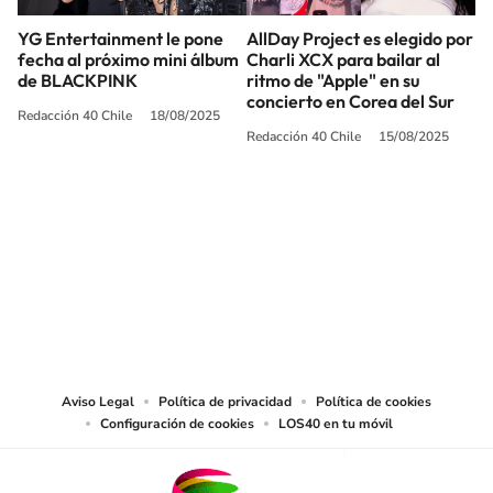
YG Entertainment le pone
AllDay Project es elegido por
fecha al próximo mini álbum
Charli XCX para bailar al
de BLACKPINK
ritmo de "Apple" en su
concierto en Corea del Sur
Redacción 40 Chile
18/08/2025
Redacción 40 Chile
15/08/2025
SIGUE A
LOS40 CHILE
© PRISA MEDIA CHILE S.A. Todos los derechos reservados.
PRISA MEDIA CHILE S.A. expresa su reserva de derechos en cuanto a la
reproducción y uso de las obras y servicios ofrecidos en este sitio web,
abarcando los medios de lectura mecánica o cualquier otro medio que se
juzgue adecuado para tal fin.
Aviso Legal
Política de privacidad
Política de cookies
Configuración de cookies
LOS40 en tu móvil