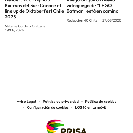
Kuervos del Sur: Conoce el
videojuego de "LEGO
line up de Oktoberfest Chile
Batman" está en camino
2025
Redacción 40 Chile
17/08/2025
Melanie Cordero Orellana
19/08/2025
SIGUE A
LOS40 CHILE
© PRISA MEDIA CHILE S.A. Todos los derechos reservados.
PRISA MEDIA CHILE S.A. expresa su reserva de derechos en cuanto a la
reproducción y uso de las obras y servicios ofrecidos en este sitio web,
abarcando los medios de lectura mecánica o cualquier otro medio que se
juzgue adecuado para tal fin.
Aviso Legal
Política de privacidad
Política de cookies
Configuración de cookies
LOS40 en tu móvil