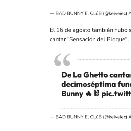
— BAD BUNNY El CLúB (@keiveiec)
A
El 16 de agosto también hubo 
cantar "Sensación del Bloque", 
De La Ghetto cantan
decimoséptima func
Bunny 🔥🐰
pic.twi
— BAD BUNNY El CLúB (@keiveiec)
A