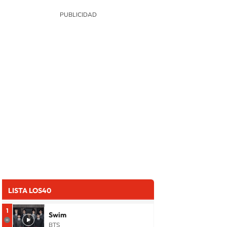
LISTA LOS40
1
Swim
BTS