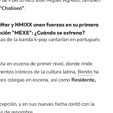
o de Puerto Rico José Miguel Agrelot, también
"Choliseo"
.
ittar y NMIXX unen fuerzas en su primera
ación "MEXE": ¿Cuándo se estrena?
tas de la banda k-pop cantarían en portugués
a en escena de primer nivel, donde rinde
mentos icónicos de la cultura latina,
Benito
ha
es colegas en escena, así como
Residente,
cepción, y en sus nuevas fecha contó con la
las de renombre.