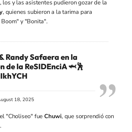
 los y las asistentes pudieron gozar de la
y
, quienes subieron a la tarima para
l Boom" y "Bonita".
& Randy Safaera en la
n de la ReSIDEnciA 🦈🕺
IjIkhYCH
ugust 18, 2025
el "Choliseo" fue
Chuwi
, que sorprendió con
.