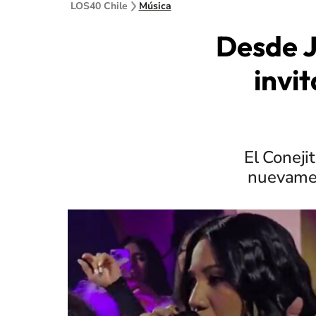
LOS40 Chile
Música
Desde J
invi
El Coneji
nuevamen