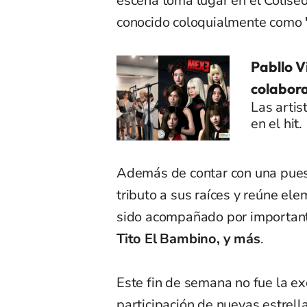
escena toma lugar en el Colise
conocido coloquialmente como
Pabllo V
colabor
Las artis
en el hit.
Además de contar con una puest
tributo a sus raíces y reúne ele
sido acompañado por important
Tito El Bambino, y más
.
Este fin de semana no fue la ex
participación de nuevas estrel