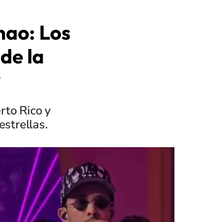
nao: Los
de la
y
rto Rico y
strellas.