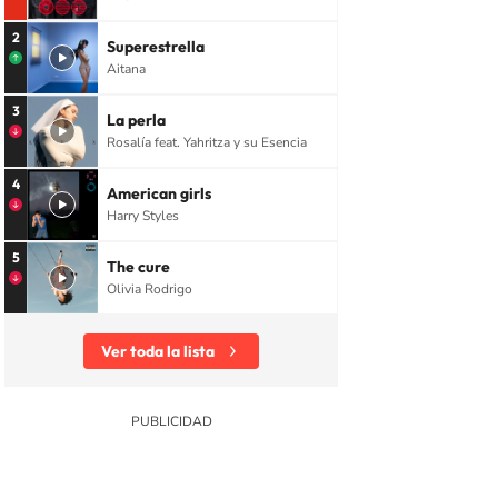
2
Superestrella
Aitana
3
La perla
Rosalía feat. Yahritza y su Esencia
4
American girls
Harry Styles
5
The cure
Olivia Rodrigo
Ver toda la lista