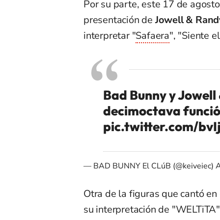
Por su parte, este 17 de agosto,
presentación de
Jowell & Rand
interpretar "
Safaera
", "Siente e
Bad Bunny y Jowell 
decimoctava funció
pic.twitter.com/bv
— BAD BUNNY El CLúB (@keiveiec)
A
Otra de la figuras que cantó en 
su interpretación de "WELTiTA"