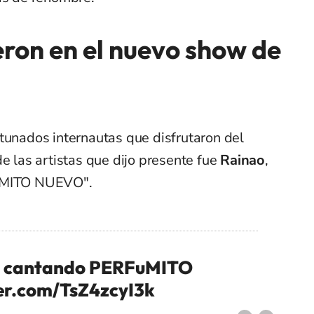
eron en el nuevo show de
tunados internautas que disfrutaron del
de las artistas que dijo presente fue
Rainao
,
FuMITO NUEVO".
o cantando PERFuMITO
ter.com/TsZ4zcyI3k