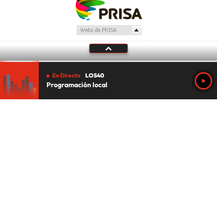
En Directo
LOS40
Programación local
Tu audio se ha acabado.
Te redirigiremos al directo.
5 "
DIRECTO
CANCELAR