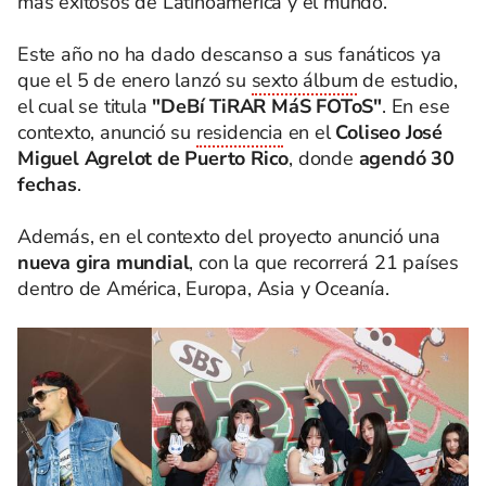
más exitosos de Latinoamérica y el mundo.
Este año no ha dado descanso a sus fanáticos ya
que el 5 de enero lanzó su
sexto álbum
de estudio,
el cual se titula
"DeBí TiRAR MáS FOToS"
. En ese
contexto, anunció su
residencia
en el
Coliseo José
Miguel Agrelot de Puerto Rico
, donde
agendó 30
fechas
.
Además, en el contexto del proyecto anunció una
nueva gira mundial
, con la que recorrerá 21 países
dentro de América, Europa, Asia y Oceanía.