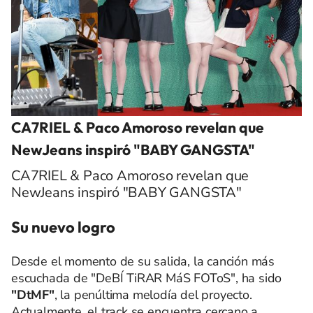
CA7RIEL & Paco Amoroso revelan que
NewJeans inspiró "BABY GANGSTA"
CA7RIEL & Paco Amoroso revelan que
NewJeans inspiró "BABY GANGSTA"
Su nuevo logro
Desde el momento de su salida, la canción más
escuchada de "DeBÍ TiRAR MáS FOToS", ha sido
"DtMF"
, la penúltima melodía del proyecto.
Actualmente, el track se encuentra cercano a