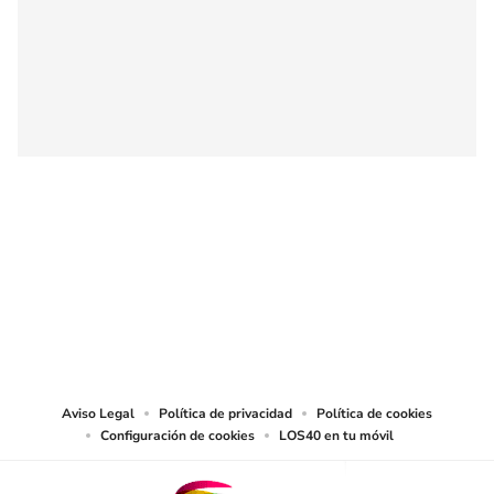
SIGUE A
LOS40 CHILE
© PRISA MEDIA CHILE S.A. Todos los derechos reservados.
PRISA MEDIA CHILE S.A. expresa su reserva de derechos en cuanto a la
reproducción y uso de las obras y servicios ofrecidos en este sitio web,
abarcando los medios de lectura mecánica o cualquier otro medio que se
juzgue adecuado para tal fin.
Aviso Legal
Política de privacidad
Política de cookies
Configuración de cookies
LOS40 en tu móvil