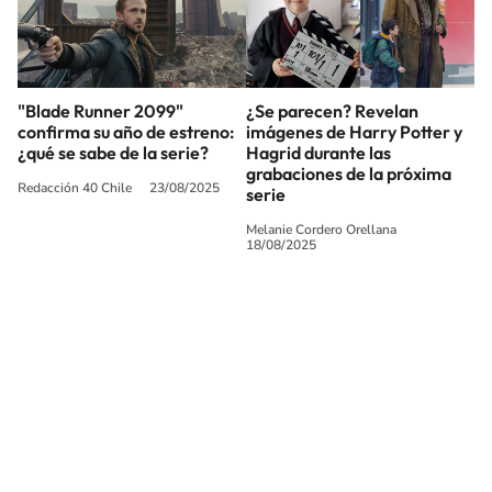
"Blade Runner 2099"
¿Se parecen? Revelan
confirma su año de estreno:
imágenes de Harry Potter y
¿qué se sabe de la serie?
Hagrid durante las
grabaciones de la próxima
Redacción 40 Chile
23/08/2025
serie
Melanie Cordero Orellana
18/08/2025
SIGUE A
LOS40 CHILE
© PRISA MEDIA CHILE S.A. Todos los derechos reservados.
PRISA MEDIA CHILE S.A. expresa su reserva de derechos en cuanto a la
reproducción y uso de las obras y servicios ofrecidos en este sitio web,
abarcando los medios de lectura mecánica o cualquier otro medio que se
juzgue adecuado para tal fin.