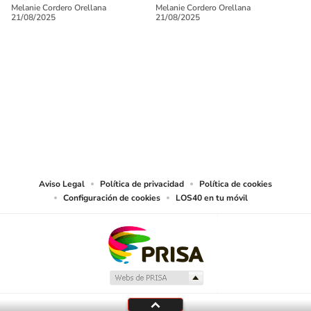
Melanie Cordero Orellana
Melanie Cordero Orellana
21/08/2025
21/08/2025
SIGUE A
LOS40 CHILE
© PRISA MEDIA CHILE S.A. Todos los derechos reservados.
PRISA MEDIA CHILE S.A. expresa su reserva de derechos en cuanto a la
reproducción y uso de las obras y servicios ofrecidos en este sitio web,
abarcando los medios de lectura mecánica o cualquier otro medio que se
juzgue adecuado para tal fin.
Aviso Legal
Política de privacidad
Política de cookies
Configuración de cookies
LOS40 en tu móvil