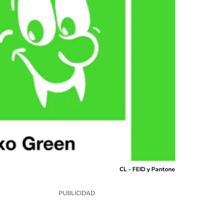
CL - FEID y Pantone