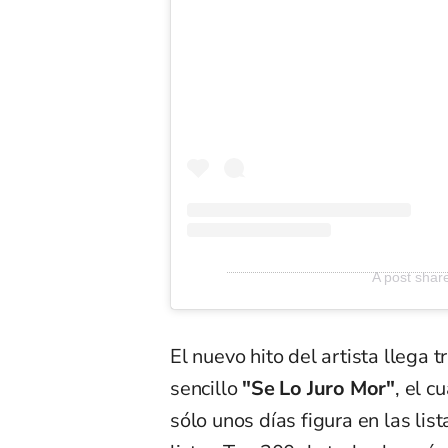
A post sha
El nuevo hito del artista llega t
sencillo
"Se Lo Juro Mor"
, el c
sólo unos días figura en las li