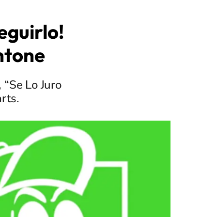
eguirlo!
ntone
, “Se Lo Juro
rts.