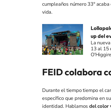
cumpleaños número 33° acaba
vida.
Lollapal
up del e
La nueva 
13 al 15
O'Higgin
FEID colabora c
Durante el tiempo tiempo el ca
específico que predomina en su 
identidad. Hablamos
del color