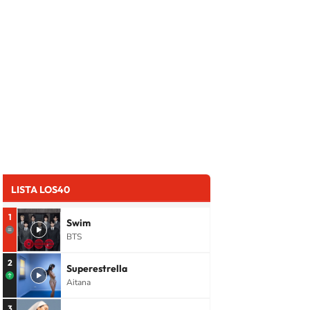
LISTA LOS40
1
Swim
BTS
2
Superestrella
Aitana
3