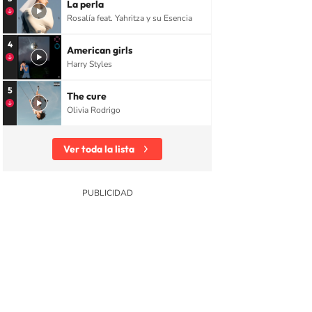
La perla
Rosalía feat. Yahritza y su Esencia
4
American girls
Harry Styles
5
The cure
Olivia Rodrigo
Ver toda la lista