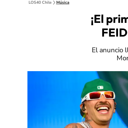
LOS40 Chile
Música
¡El pri
FEID
El anuncio l
Mor