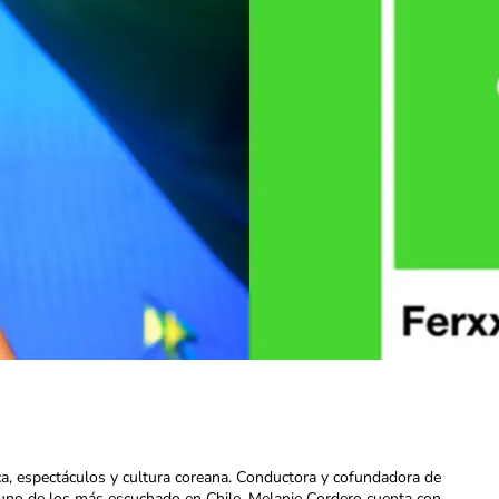
ca, espectáculos y cultura coreana. Conductora y cofundadora de
uno de los más escuchado en Chile. Melanie Cordero cuenta con