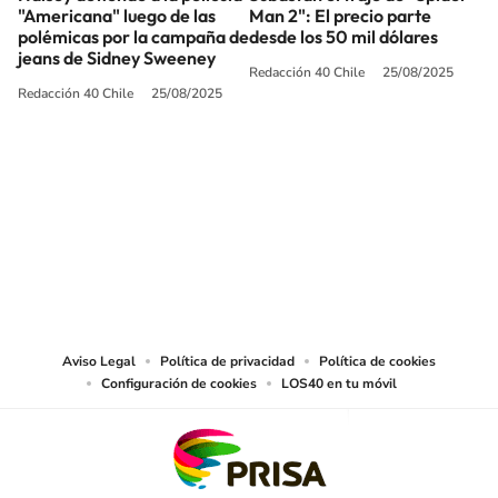
"Americana" luego de las
Man 2": El precio parte
polémicas por la campaña de
desde los 50 mil dólares
jeans de Sidney Sweeney
Redacción 40 Chile
25/08/2025
Redacción 40 Chile
25/08/2025
SIGUE A
LOS40 CHILE
© PRISA MEDIA CHILE S.A. Todos los derechos reservados.
PRISA MEDIA CHILE S.A. expresa su reserva de derechos en cuanto a la
reproducción y uso de las obras y servicios ofrecidos en este sitio web,
abarcando los medios de lectura mecánica o cualquier otro medio que se
juzgue adecuado para tal fin.
Aviso Legal
Política de privacidad
Política de cookies
Configuración de cookies
LOS40 en tu móvil