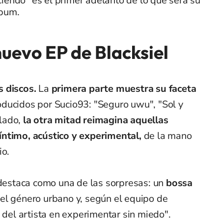
iendo" es el primer adelanto de lo que será su
lbum.
nuevo EP de Blacksiel
s discos.
La
primera parte muestra su faceta
oducidos por Sucio93: "Seguro uwu", "Sol y
 lado,
la otra mitad reimagina aquellas
íntimo, acústico y experimental,
de la mano
io.
estaca como una de las sorpresas: un
bossa
el género urbano y, según el equipo de
d del artista en experimentar sin miedo".