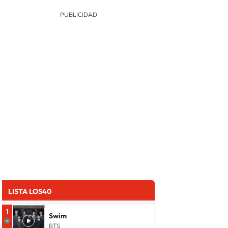
LISTA LOS40
1
Swim
BTS