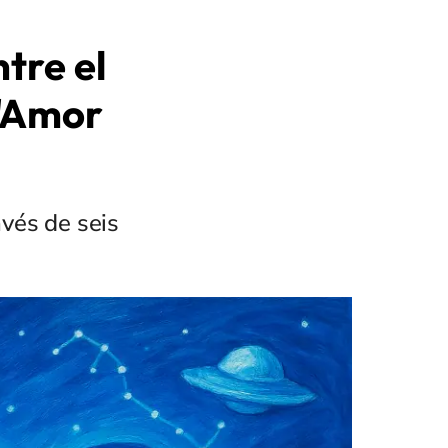
tre el
 "Amor
avés de seis