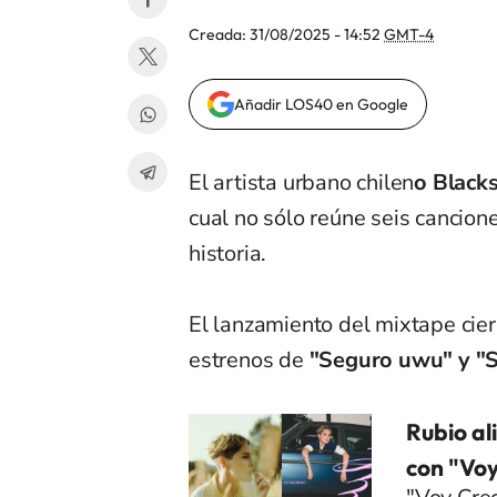
Creada:
31/08/2025 - 14:52
GMT-4
Añadir LOS40 en Google
El artista urbano chilen
o Black
cual no sólo reúne seis cancion
historia.
El lanzamiento del mixtape cier
estrenos de
"Seguro uwu" y "So
Rubio al
con "Voy