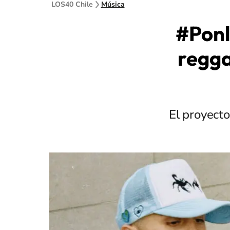
LOS40 Chile
Música
#Ponl
regga
El proyecto