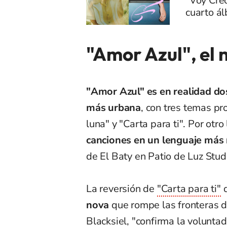
"Voy Crec
cuarto á
"Amor Azul", el 
"Amor Azul"
es en realidad do
más urbana
, con tres temas pr
luna" y "Carta para ti". Por otro
canciones en un lenguaje más 
de El Baty en Patio de Luz Stud
La reversión de
"Carta para ti"
d
nova
que rompe las fronteras d
Blacksiel, "confirma la volunta