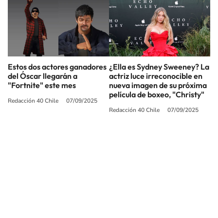
Estos dos actores ganadores
¿Ella es Sydney Sweeney? La
del Óscar llegarán a
actriz luce irreconocible en
"Fortnite" este mes
nueva imagen de su próxima
película de boxeo, "Christy"
Redacción 40 Chile
07/09/2025
Redacción 40 Chile
07/09/2025
SIGUE A
LOS40 CHILE
© PRISA MEDIA CHILE S.A. Todos los derechos reservados.
PRISA MEDIA CHILE S.A. expresa su reserva de derechos en cuanto a la
reproducción y uso de las obras y servicios ofrecidos en este sitio web,
abarcando los medios de lectura mecánica o cualquier otro medio que se
juzgue adecuado para tal fin.