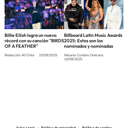
Billie Eilish logra un nuevo
Billboard Latin Music Awards
récord con su canción "BIRDS
2025: Estos son los
OF A FEATHER"
nominados y nominadas
Redacción 40 Chile
10/09/2025
Melanie Cordero Orellana
10/09/2025
SIGUE A
LOS40 CHILE
© PRISA MEDIA CHILE S.A. Todos los derechos reservados.
PRISA MEDIA CHILE S.A. expresa su reserva de derechos en cuanto a la
reproducción y uso de las obras y servicios ofrecidos en este sitio web,
abarcando los medios de lectura mecánica o cualquier otro medio que se
juzgue adecuado para tal fin.
Aviso Legal
Política de privacidad
Política de cookies