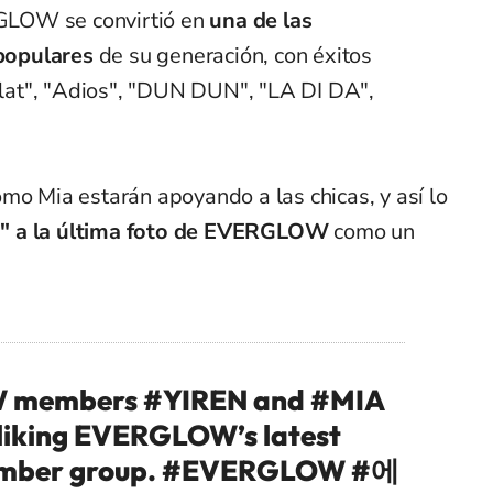
LOW se convirtió en
una de las
populares
de su generación, con éxitos
at", "Adios", "DUN DUN", "LA DI DA",
mo Mia estarán apoyando a las chicas, y así lo
" a la última foto de EVERGLOW
como un
W members
#YIREN
and
#MIA
liking EVERGLOW’s latest
ember group.
#EVERGLOW
#에