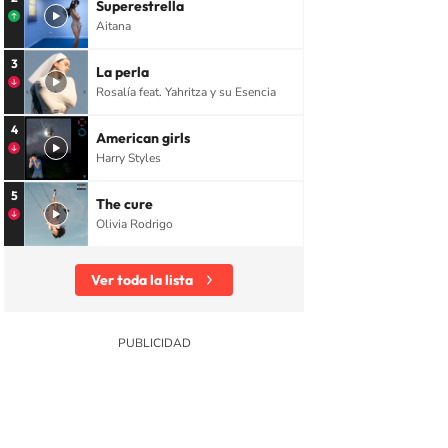
Superestrella
Aitana
3
La perla
Rosalía feat. Yahritza y su Esencia
4
American girls
Harry Styles
5
The cure
Olivia Rodrigo
Ver toda la lista