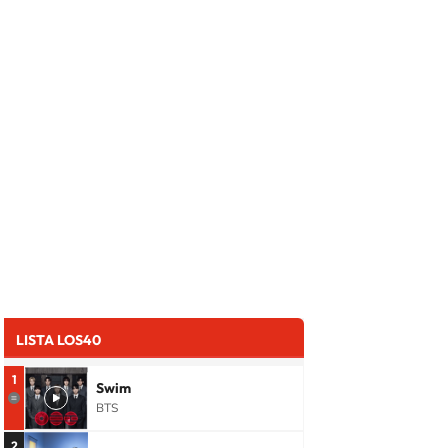
LISTA LOS40
1
Swim
BTS
2