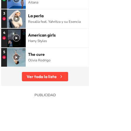
Aitana
3
La perla
Rosalía feat. Yahritza y su Esencia
4
American girls
Harry Styles
5
The cure
Olivia Rodrigo
Ver toda la lista