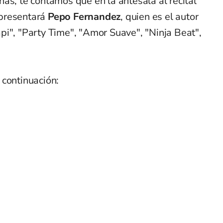
as, te contamos que en la antesala al recital
 presentará
Pepo Fernandez
, quien es el autor
pi", "Party Time", "Amor Suave", "Ninja Beat",
 continuación: