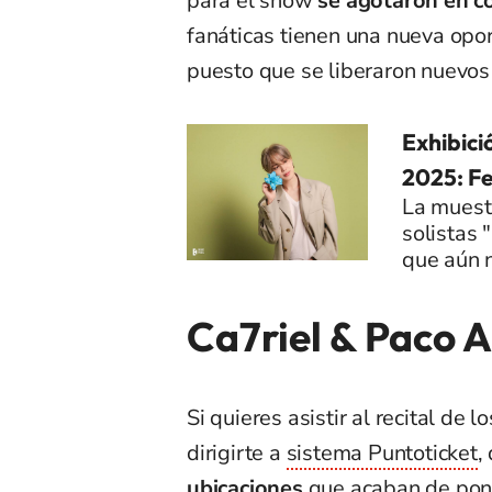
para el show
se agotaron en c
fanáticas tienen una nueva opo
puesto que se liberaron nuevos t
Exhibici
2025: Fe
La muestr
solistas
que aún 
Ca7riel & Paco 
Si quieres asistir al recital de
dirigirte a
sistema Puntoticket
,
ubicaciones
que acaban de pone