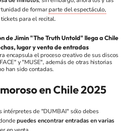
osa de minutos
, sin embargo, ahora los y las
rtunidad de formar
parte del espectáculo,
ickets para el recital.
ón de Jimin "The Truth Untold" llega a Chile
chas, lugar y venta de entradas
a encapsula el proceso creativo de sus discos
 "FACE" y "MUSE", además de otras historias
no han sido contadas.
Amoroso en Chile 2025
 los intérpretes de "DUMBAI" sólo debes
 donde
puedes encontrar entradas en varias
r en venta.