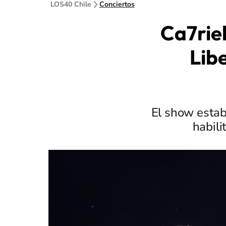
LOS40 Chile
Conciertos
Ca7rie
Lib
El show estab
habili