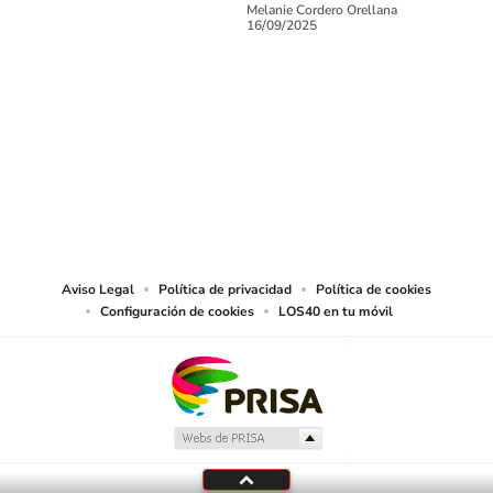
Melanie Cordero Orellana
16/09/2025
SIGUE A
LOS40 CHILE
© PRISA MEDIA CHILE S.A. Todos los derechos reservados.
PRISA MEDIA CHILE S.A. expresa su reserva de derechos en cuanto a la
reproducción y uso de las obras y servicios ofrecidos en este sitio web,
abarcando los medios de lectura mecánica o cualquier otro medio que se
juzgue adecuado para tal fin.
Aviso Legal
Política de privacidad
Política de cookies
Configuración de cookies
LOS40 en tu móvil