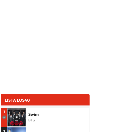
LISTA LOS40
1
Swim
BTS
2