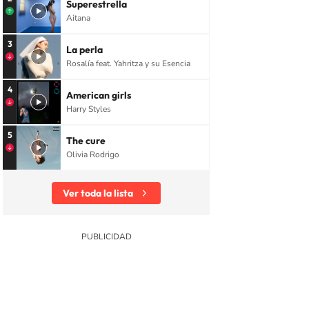
Superestrella
Aitana
3
La perla
Rosalía feat. Yahritza y su Esencia
4
American girls
Harry Styles
5
The cure
Olivia Rodrigo
Ver toda la lista