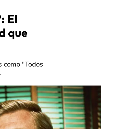
: El
d que
es como "Todos
.